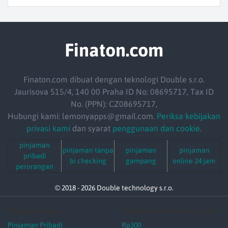
Finaton.com
Finaton.com dibuat dengan teknologi Double s.r.o.
Jaurisova 515/4, 140 00 Praha ID No: 08695717, Tax ID
No. (PPN): CZ08695717,
Hubungi kami: lemonyapps@gmail.com.
Periksa kebijakan
privasi kami
dan syarat
penggunaan dan cookie
.
pinjaman
pinjaman tanpa
pinjaman
pinjaman
pribadi
bi checking
gampang
online 24 jam
perorangan
© 2018 - 2026 Double technology s.r.o.
Pinjaman Online
Pinjaman berdasarkan jumlah
Pinjaman Pribadi
Rp300