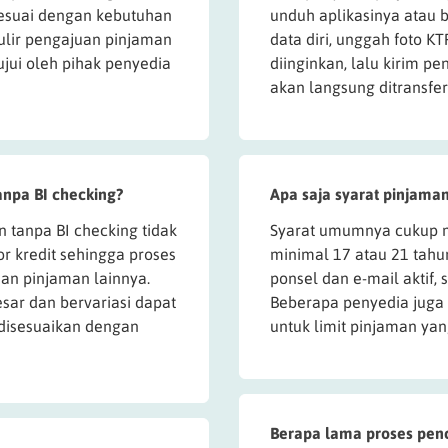
sesuai dengan kebutuhan
unduh aplikasinya atau b
ulir pengajuan pinjaman
data diri, unggah foto KT
jui oleh pihak penyedia
diinginkan, lalu kirim pen
akan langsung ditransfer
anpa BI checking?
Apa saja syarat pinjaman
 tanpa BI checking tidak
Syarat umumnya cukup m
or kredit sehingga proses
minimal 17 atau 21 tahu
an pinjaman lainnya.
ponsel dan e-mail aktif, 
sar dan bervariasi dapat
Beberapa penyedia juga
disesuaikan dengan
untuk limit pinjaman yan
Berapa lama proses penc