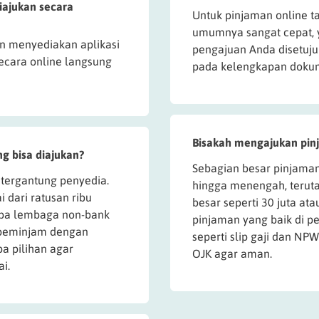
iajukan secara
Untuk pinjaman online t
umumnya sangat cepat, y
n menyediakan aplikasi
pengajuan Anda disetuju
ecara online langsung
pada kelengkapan dokum
Bisakah mengajukan pinj
ng bisa diajukan?
Sebagian besar pinjaman
 tergantung penyedia.
hingga menengah, terut
 dari ratusan ribu
besar seperti 30 juta ata
rapa lembaga non-bank
pinjaman yang baik di 
 peminjam dengan
seperti slip gaji dan NPW
a pilihan agar
OJK agar aman.
i.