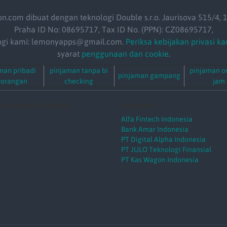
on.com dibuat dengan teknologi Double s.r.o. Jaurisova 515/4, 
Praha ID No: 08695717, Tax ID No. (PPN): CZ08695717,
gi kami: lemonyapps@gmail.com.
Periksa kebijakan privasi k
syarat
penggunaan dan cookie
.
man pribadi
pinjaman tanpa bi
pinjaman on
pinjaman gampang
rorangan
checking
jam
n berdasarkan jumlah
Companies
Alfa Fintech Indonesia
Bank Amar Indonesia
PT Digital Alpha Indonesia
PT JULO Teknologi Finansial
PT Kas Wagon Indonesia