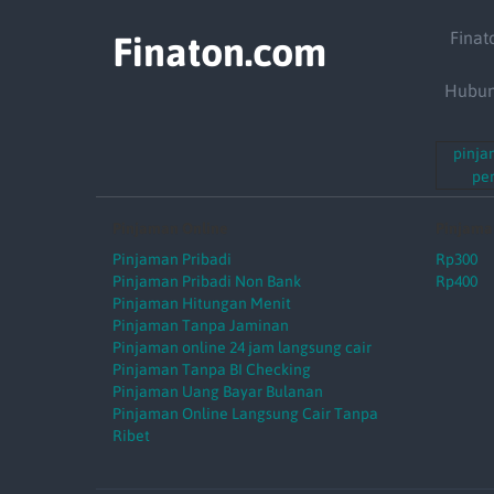
Finat
Finaton.com
Hubun
pinja
pe
Pinjaman Online
Pinjama
Pinjaman Pribadi
Rp300
Pinjaman Pribadi Non Bank
Rp400
Pinjaman Hitungan Menit
Pinjaman Tanpa Jaminan
Pinjaman online 24 jam langsung cair
Pinjaman Tanpa BI Checking
Pinjaman Uang Bayar Bulanan
Pinjaman Online Langsung Cair Tanpa
Ribet