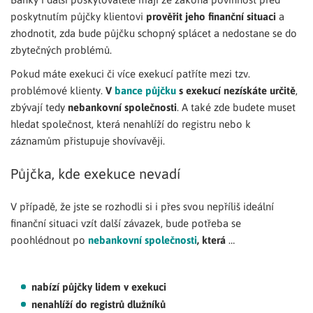
poskytnutím půjčky klientovi
prověřit jeho finanční situaci
a
zhodnotit, zda bude půjčku schopný splácet a nedostane se do
zbytečných problémů.
Pokud máte exekuci či více exekucí patříte mezi tzv.
problémové klienty.
V
bance půjčku
s exekucí nezískáte určitě
,
zbývají tedy
nebankovní společnosti
. A také zde budete muset
hledat společnost, která nenahlíží do registru nebo k
záznamům přistupuje shovívavěji.
Půjčka, kde exekuce nevadí
V případě, že jste se rozhodli si i přes svou nepříliš ideální
finanční situaci vzít další závazek, bude potřeba se
poohlédnout po
nebankovní společnosti
, která
…
nabízí půjčky lidem v exekuci
nenahlíží do registrů dlužníků