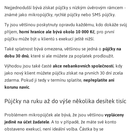
Nejjednodušší bývá získat půjčky s nízkým úvěrovým rámcem -
známé jako mikropůjčky, rychlé půjčky nebo SMS půjčky.
Ty jsou většinou poskytnuty opravdu každému, kdo dokáže svůj
příjem,
horní hranice ale bývá okolo 10 000 Kč
, pro první
půjčku může být u klientů s exekucí ještě nižší.
Také splatnost bývá omezena, většinou se jedná o
půjčky na
dobu 30 dnů
, které si ale můžete za poplatek prodloužit.
Výhodou jsou také časté
akce nebankovních společností
, kdy
jako nový klient můžete půjčku získat na prvních 30 dní zcela
zdarma. Pokud ji tedy v termínu splatíte,
nepřeplatíte ani
korunu navíc
.
Půjčky na ruku až do výše několika desítek tisíc
Problémem mikropůjček ale bývá, že jsou většinou
vypláceny
jedině na účet žadatele
. A to v případě, že máte své konto
obstaveno exekucí, není ideální volba. Částka by se