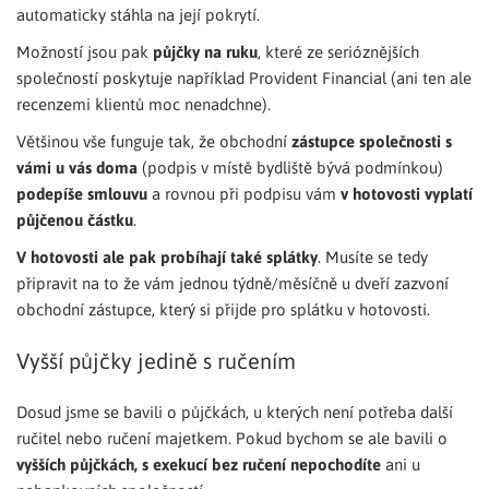
automaticky stáhla na její pokrytí.
Možností jsou pak
půjčky na ruku
, které ze serióznějších
společností poskytuje například Provident Financial (ani ten ale
recenzemi klientů moc nenadchne).
Většinou vše funguje tak, že obchodní
zástupce společnosti s
vámi u vás doma
(podpis v místě bydliště bývá podmínkou)
podepíše smlouvu
a rovnou při podpisu vám
v hotovosti vyplatí
půjčenou částku
.
V hotovosti ale pak probíhají také splátky
. Musíte se tedy
připravit na to že vám jednou týdně/měsíčně u dveří zazvoní
obchodní zástupce, který si přijde pro splátku v hotovosti.
Vyšší půjčky jedině s ručením
Dosud jsme se bavili o půjčkách, u kterých není potřeba další
ručitel nebo ručení majetkem. Pokud bychom se ale bavili o
vyšších půjčkách, s exekucí bez ručení nepochodíte
ani u