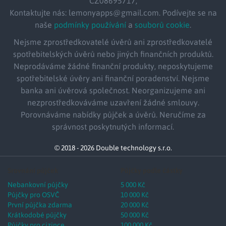
CZ08695717,
Kontaktujte nás: lemonyapps@gmail.com. Podívejte se na
naše
podmínky používání
a
souborů cookie
.
Nejsme zprostředkovatelé úvěrů ani zprostředkovatelé
spotřebitelských úvěrů nebo jiných finančních produktů.
Neprodáváme žádné finanční produkty, neposkytujeme
spotřebitelské úvěry ani finanční poradenství. Nejsme
banka ani úvěrová společnost. Neorganizujeme ani
nezprostředkováváme uzavření žádné smlouvy.
Porovnáváme nabídky půjček a úvěrů. Neručíme za
správnost poskytnutých informací.
© 2018 - 2026 Double technology s.r.o.
Srovnání půjček
Půjčky podle částky
Nebankovní půjčky
5 000 Kč
Půjčky pro OSVČ
10 000 Kč
První půjčka zdarma
20 000 Kč
Krátkodobé půjčky
50 000 Kč
Půjčky pro cizince
100 000 Kč