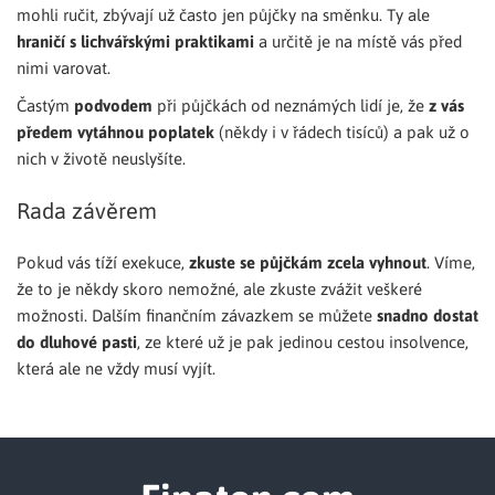
mohli ručit, zbývají už často jen půjčky na směnku. Ty ale
hraničí s lichvářskými praktikami
a určitě je na místě vás před
nimi varovat.
Častým
podvodem
při půjčkách od neznámých lidí je, že
z vás
předem vytáhnou poplatek
(někdy i v řádech tisíců) a pak už o
nich v životě neuslyšíte.
Rada závěrem
Pokud vás tíží exekuce,
zkuste se půjčkám zcela vyhnout
. Víme,
že to je někdy skoro nemožné, ale zkuste zvážit veškeré
možnosti. Dalším finančním závazkem se můžete
snadno dostat
do dluhové pasti
, ze které už je pak jedinou cestou insolvence,
která ale ne vždy musí vyjít.