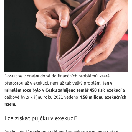
Dostat se v dnešní době do finančních problémů, které
přerostou až v exekuci, není až tak velký problém. Jen
v
minulém roce bylo v Česku zahájeno téměř 450 tisíc exekucí
a
celkově bylo k říjnu roku 2021 vedeno
4,58 milionu exekučních
řízení
.
Lze získat půjčku v exekuci?
Banky i další poskytovatelé mají ze zákona povinnost před