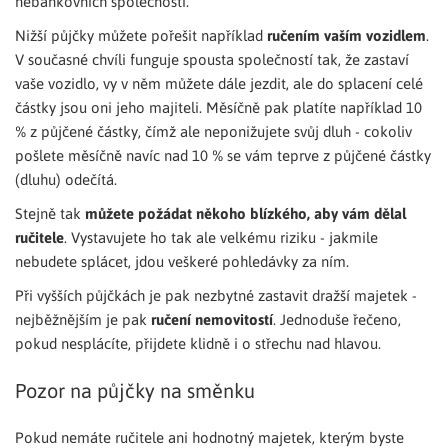
nebankovních společností.
Nižší půjčky můžete pořešit například
ručením vaším vozidlem
.
V současné chvíli funguje spousta společností tak, že zastaví
vaše vozidlo, vy v něm můžete dále jezdit, ale do splacení celé
částky jsou oni jeho majiteli. Měsíčně pak platíte například 10
% z půjčené částky, čímž ale neponižujete svůj dluh - cokoliv
pošlete měsíčně navíc nad 10 % se vám teprve z půjčené částky
(dluhu) odečítá.
Stejně tak
můžete požádat někoho blízkého, aby vám dělal
ručitele
. Vystavujete ho tak ale velkému riziku - jakmile
nebudete splácet, jdou veškeré pohledávky za ním.
Při vyšších půjčkách je pak nezbytné zastavit dražší majetek -
nejběžnějším je pak
ručení nemovitostí
. Jednoduše řečeno,
pokud nesplácíte, přijdete klidně i o střechu nad hlavou.
Pozor na půjčky na směnku
Pokud nemáte ručitele ani hodnotný majetek, kterým byste