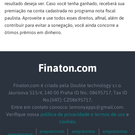
resultado deseja ver. Caso você tenha ganhado, receberá sua
premiação na conta cadastrada no programa nota fiscal
paulista. Aproveite e use todos esses direitos, afinal, além de
contribuir para evitar a sonegação, você ainda concorre a
ótimos prêmios em dinheiro.
Finaton.com
Finaton.com é criada pela Double technology s.r.o.
Jaurisova 515/4, 140 00 Praha ID No.: 08695717, Tax ID
No.(VAT): CZ08695717,
Entre em contato conosco: lemonyapps@gmail.com.
Verifique nossa
política de privacidade e termos de uso
e
cookies
.
empréstimos
empréstimo
empréstimos
empréstimos